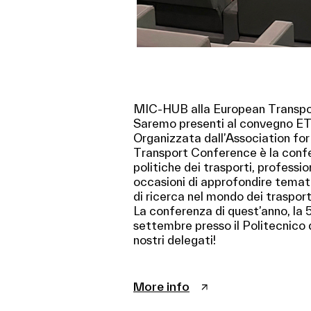
MIC-HUB alla European Transpo
Saremo presenti al convegno ETC
Organizzata dall’Association fo
Transport Conference è la confer
politiche dei trasporti, professi
occasioni di approfondire tematic
di ricerca nel mondo dei trasporti
La conferenza di quest’anno, la 50
settembre presso il Politecnico 
nostri delegati!
More info