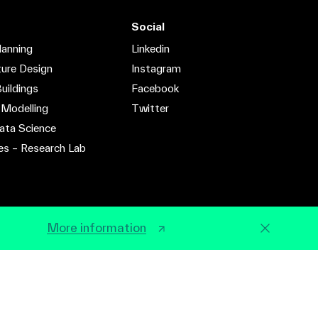
Social
lanning
Linkedin
ture Design
Instagram
uildings
Facebook
 Modelling
Twitter
ata Science
es – Research Lab
More information