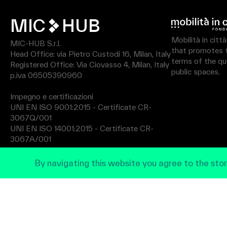
MIC
HUB
Mobilità in citt
MIC-HUB S.r.l.
that promotes th
Head Office: via Pietro Custodi 16, Milan, Italy
terms of the qua
Registered Office: Via Ciovasso 4, Milan, Italy
public spaces.
p.iva 06505390960
Impegno e certificazioni
UNI EN ISO 9001:2015 - Certificate CR-
3067Q/001
UNI EN ISO 14001:2015 - Certificate CR-
3067A/001
By navigating this website you agree to the stor
Privacy Policy
© 2026 MIC All rights reserved