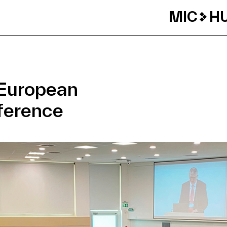
MIC
H
European
ference