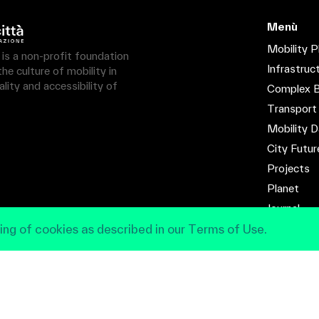
Menù
Mobility P
à is a non-profit foundation
Infrastruc
e culture of mobility in
lity and accessibility of
Complex B
Transport
Mobility D
City Futur
Projects
Planet
Journal
Contact
ing of cookies as described in our Terms of Use.