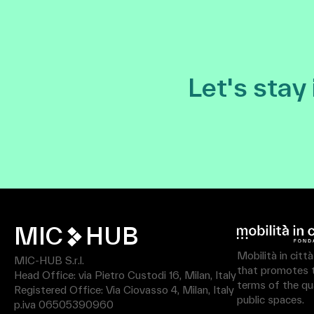
Let's stay
MIC
HUB
Mobilità in citt
MIC-HUB S.r.l.
that promotes th
Head Office: via Pietro Custodi 16, Milan, Italy
terms of the qua
Registered Office: Via Ciovasso 4, Milan, Italy
public spaces.
p.iva 06505390960