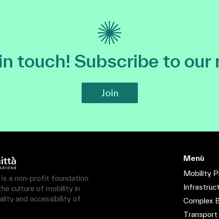
 in touch! Subscribe to our
Join
Menù
Mobility P
à is a non-profit foundation
Infrastruc
e culture of mobility in
lity and accessibility of
Complex B
Transport