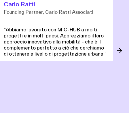
Carlo Ratti
A
Founding Partner, Carlo Ratti Associati
De
M
“Abbiamo lavorato con MIC-HUB a molti
progetti e in molti paesi. Apprezziamo il loro
“M
approccio innovativo alla mobilità - che è il
pr
complemento perfetto a ciò che cerchiamo
la
di ottenere a livello di progettazione urbana.”
gr
la
st