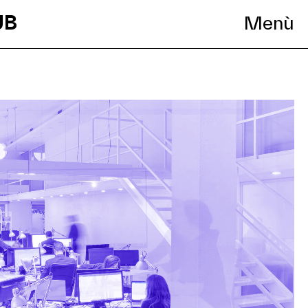
UB
Menù