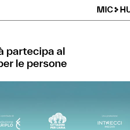
MIC
H
tà partecipa al
per le persone