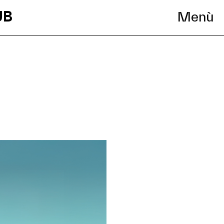
UB
Menù