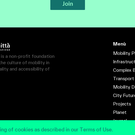
Join
Menù
Mobility P
à is a non-profit foundation
Infrastruc
e culture of mobility in
lity and accessibility of
Complex B
Transport
Mobility D
City Futur
Projects
Planet
Journal
Contact
ing of cookies as described in our Terms of Use.