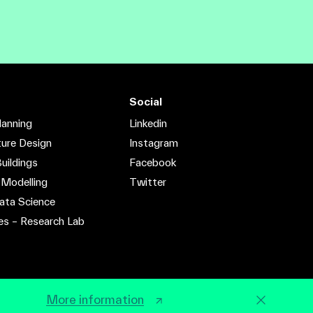
Social
lanning
Linkedin
ture Design
Instagram
uildings
Facebook
 Modelling
Twitter
ata Science
es – Research Lab
More information