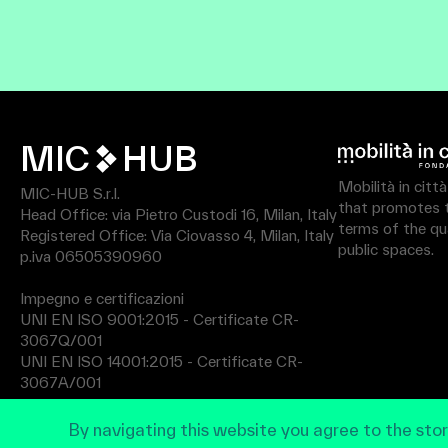
MIC
HUB
Mobilità in citt
MIC-HUB S.r.l.
that promotes th
Head Office: via Pietro Custodi 16, Milan, Italy
terms of the qua
Registered Office: Via Ciovasso 4, Milan, Italy
public spaces.
p.iva 06505390960
Impegno e certificazioni
UNI EN ISO 9001:2015 - Certificate CR-
3067Q/001
UNI EN ISO 14001:2015 - Certificate CR-
3067A/001
By navigating this website you agree to the stor