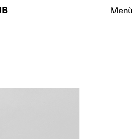
UB
Menù