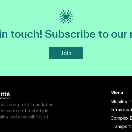
 in touch! Subscribe to our
Join
Menù
Mobility P
à is a non-profit foundation
Infrastruc
e culture of mobility in
lity and accessibility of
Complex B
Transport