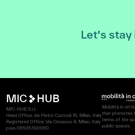
Let's stay
MIC
HUB
Mobilità in citt
MIC-HUB S.r.l.
that promotes th
Head Office: via Pietro Custodi 16, Milan, Italy
terms of the qua
Registered Office: Via Ciovasso 4, Milan, Italy
public spaces.
p.iva 06505390960