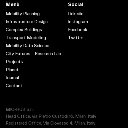
Menù
Social
Mobility Planning
Linkedin
Infrastructure Design
Instagram
Complex Buildings
Facebook
Transport Modelling
Twitter
Mobility Data Science
City Futures – Research Lab
Projects
Planet
Journal
Contact
MIC-HUB S.r.l.
Head Office: via Pietro Custodi 16, Milan, Italy
Registered Office: Via Ciovasso 4, Milan, Italy