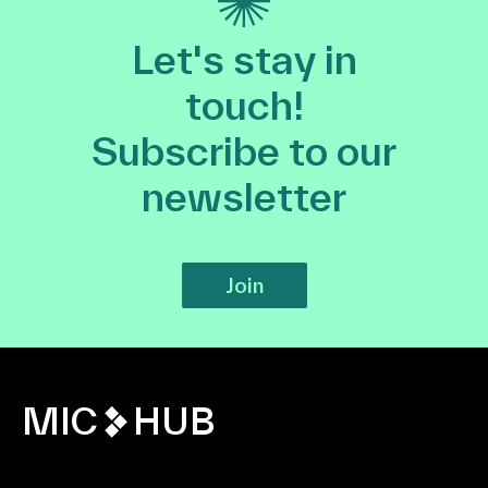
Let's stay in
touch!
Subscribe to our
newsletter
Join
MIC
HUB